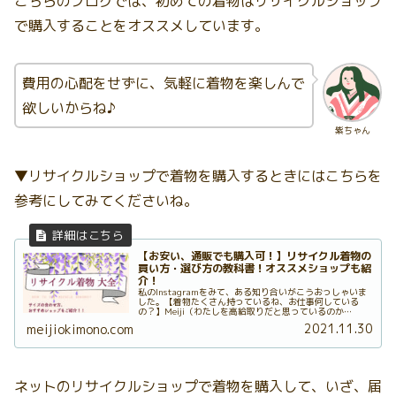
こちらのブログでは、初めての着物はリサイクルショップ
で購入することをオススメしています。
費用の心配をせずに、気軽に着物を楽しんで
欲しいからね♪
紫ちゃん
▼リサイクルショップで着物を購入するときにはこちらを
参考にしてみてくださいね。
【お安い、通販でも購入可！】リサイクル着物の
買い方・選び方の教科書！オススメショップも紹
介！
私のInstagramをみて、ある知り合いがこうおっしゃいま
した。【着物たくさん持っているね、お仕事何している
の？】Meiji（わたしを高給取りだと思っているのか
な…？？？）いえいえ、とんでもない！私は極普通のOLで
2021.11.30
meijiokimono.com
す！私が持っている着物は...
ネットのリサイクルショップで着物を購入して、いざ、届