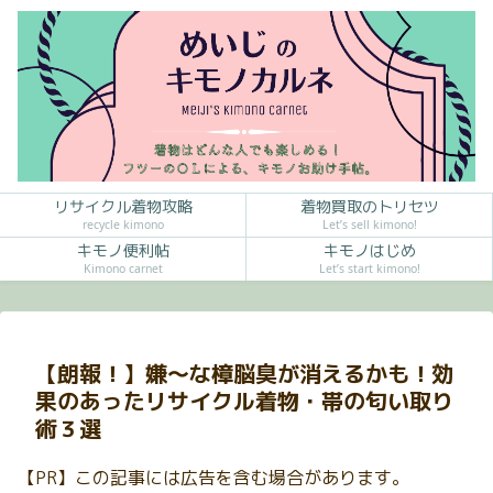
リサイクル着物攻略
着物買取のトリセツ
recycle kimono
Let’s sell kimono!
キモノ便利帖
キモノはじめ
Kimono carnet
Let’s start kimono!
【朗報！】嫌〜な樟脳臭が消えるかも！効
果のあったリサイクル着物・帯の匂い取り
術３選
【PR】この記事には広告を含む場合があります。