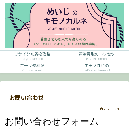
リサイクル着物攻略
着物買取のトリセツ
recycle kimono
Let’s sell kimono!
キモノ便利帖
キモノはじめ
Kimono carnet
Let’s start kimono!
お問い合わせ
2021.09.15